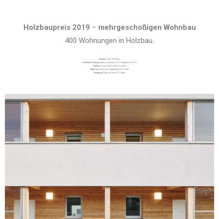
Holzbaupreis 2019
–
mehrgeschoßigen Wohnbau
400 Wohnungen in Holzbau.
Bauherr:
ÖWG Wohnbau
Architektur/Planung:
balloon architekten ZT-OG gaft&onion ZT-KG
Holzbau:
Kulmer Holz-Leimbau GesmbH
Statik:
Baumeister Ing. Wolfgang RAUCH GmbH
Bauphysik:
Vatter & Partner ZT GmbH